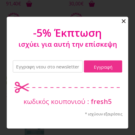
91,40€
30,00€
-5% Έκπτωση
ισχύει για αυτή την επίσκεψη
EMINENT DIET DOG FIBER
EMINENT DIET CAT
BALANCE 2.5KG
STRUVITE 11KG
29,90€
92,80€
κωδικός κουπονιού :
fresh5
* ισχύουν εξαιρέσεις