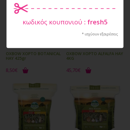
κωδικός κουπονιού :
fresh5
* ισχύουν εξαιρέσεις
OXBOW ΧΟΡΤΟ BOTANICAL
OXBOW ΧΟΡΤΟ ALFALFA HAY
HAY 425gr
4KG
8,50€
45,70€