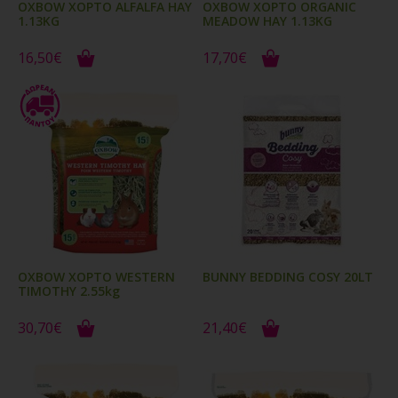
OXBOW ΧΟΡΤΟ ALFALFA HAY
OXBOW ΧΟΡΤΟ ORGANIC
1.13KG
MEADOW HAY 1.13KG
16,50€
17,70€
OXBOW ΧΟΡΤΟ WESTERN
BUNNY BEDDING COSY 20LT
TIMOTHY 2.55kg
30,70€
21,40€