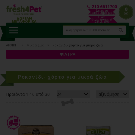
210 6611700
0
Δείτε το
κατάστημα μας
0€
Γιατί
ΔΩΡΕΑΝ
διαφέρουμε?
ΜΕΤΑΦΟΡΙΚΑ
Δείτε εδώ
ΑΡΧΙΚΗ
Μικρά ζώα
Ροκανίδι- χόρτο για μικρά ζώα
ΦΙΛΤΡΑ
Ροκανίδι- χόρτο για μικρά ζώα
Προϊόντα 1-16 από 30