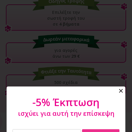
Επιλέξτε την
σωστή τροφή του
σε
4 βήματα
για αγορές
άνω των
29 €
500 σχέδια
Ξεκίνα τώρα
-5% Έκπτωση
ισχύει για αυτή την επίσκεψη