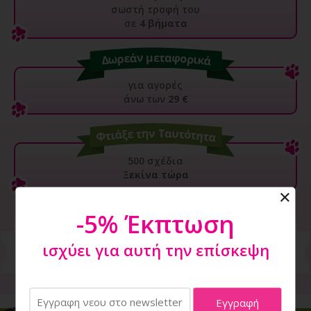
σωστή τροφή του
σε
4 βήματα
για αγορές
άνω των
29 €
500 σχέδια
Ξεκίνα τώρα
-5% Έκπτωση
ισχύει για αυτή την επίσκεψη