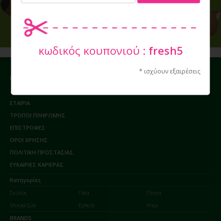
Εγγραφείτε στο Newsletter μας
κωδικός κουπονιού :
fresh5
* ισχύουν εξαιρέσεις
ΕΠΙΚΟΙΝΩΝΙΑ / ΩΡΑΡΙΟ
ΔΩΡΕΑΝ ΜΕΤΑΦΟΡΙΚΑ
ΕΤΑΙΡΙΑ
ΤΡΟΠΟΙ ΠΛΗΡΩΜΗΣ
ΕΠΙΣΤΡΟΦΕΣ
ΟΡΟΙ ΧΡΗΣΗΣ
ΠΟΛΙΤΙΚΗ ΠΡΟΣΤΑΣΙΑΣ
ΕΥΚΑΙΡΙΕΣ ΚΑΡΙΕΡΑΣ
Κατηγορίες
Σκύλος
Γάτα
Πτηνά
Μικρά ζώα
Ερπετά
Ψάρι
BRANDS