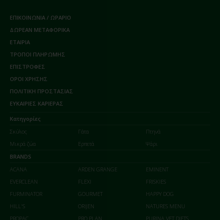
ΕΠΙΚΟΙΝΩΝΙΑ / ΩΡΑΡΙΟ
ΔΩΡΕΑΝ ΜΕΤΑΦΟΡΙΚΑ
ΕΤΑΙΡΙΑ
ΤΡΟΠΟΙ ΠΛΗΡΩΜΗΣ
ΕΠΙΣΤΡΟΦΕΣ
ΟΡΟΙ ΧΡΗΣΗΣ
ΠΟΛΙΤΙΚΗ ΠΡΟΣΤΑΣΙΑΣ
ΕΥΚΑΙΡΙΕΣ ΚΑΡΙΕΡΑΣ
Κατηγορίες
Σκύλος
Γάτα
Πτηνά
Μικρά ζώα
Ερπετά
Ψάρι
BRANDS
ACANA
ARDEN GRANGE
EMINENT
EVERCLEAN
FLEXI
FRISKIES
FURMINATOR
GOURMET
HAPPY DOG
HILL'S
ORIJEN
NATURES MENU
PROPAC
PRO PLAN
PURINA VET DIETS