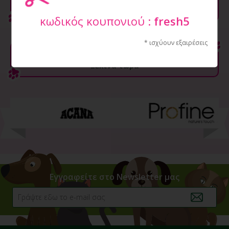
άνω των
29 €
κωδικός κουπονιού :
fresh5
* ισχύουν εξαιρέσεις
500 σχέδια
Ξεκίνα τώρα
Εγγραφείτε στο Newsletter μας