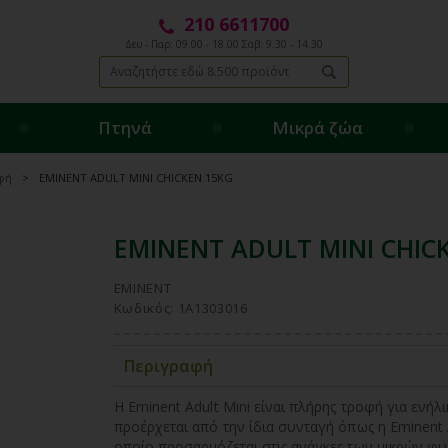
210 6611700
Δευ - Παρ: 09.00 - 18.00 Σαβ: 9.30 - 14.30
Πτηνά
Μικρά ζώα
φή
EMINENT ADULT MINI CHICKEN 15KG
EMINENT ADULT MINI CHIC
EMINENT
Κωδικός: 1A1303016
Περιγραφή
Η Eminent Adult Mini είναι πλήρης τροφή για ενή
προέρχεται από την ίδια συνταγή όπως η Eminent 
οποίο προσαρμόζεται στις ανάγκες των μικρών φυλ