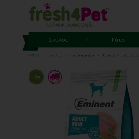
Σκύλος
Γάτα
ΑΡΧΙΚΗ
Σκύλος
Για το φαγητό
Τροφή
Ξηρά τρο
-9
%