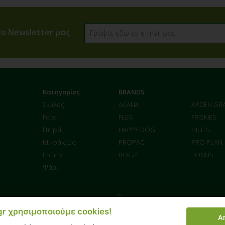
ο Newsletter μας
Κατηγορίες
BRANDS
Σκύλος
ACANA
ARDEN GR
Γάτα
FLEXI
FRISKIES
Πτηνά
HAPPY DOG
HILL'S
Μικρά ζώα
PROPAC
PRO PLAN
Ερπετά
ROGZ
TONUS
Ψάρι
.gr χρησιμοποιούμε cookies!
Α
enter στο ασφαλές περιβάλλον της