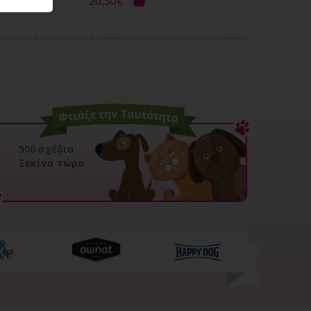
20,30€
21,10€
500 σχέδια
Ξεκίνα τώρα