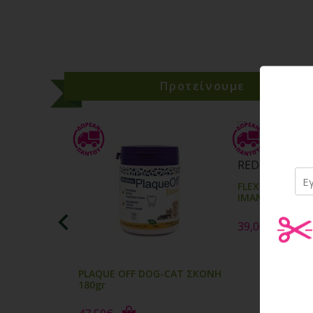
Προτείνουμε
Προ
FLEXI CLASSIC 
ΙΜΑΝΤΑΣ 8m Ε
39,00€
PLAQUE OFF DOG-CAT ΣΚΟΝΗ
180gr