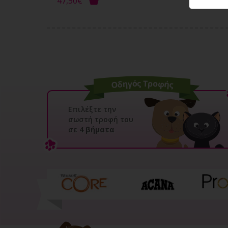
47,50€
Επιλέξτε την
σωστή τροφή του
σε
4 βήματα