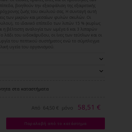
πεδα, βοηθούν την εξασφάλιση της εξαιρετικής
μακρόχρονης ζωής του σκυλιού σας. Η συνταγή αυτή
σεις των μικρών και μεσαίων φυλών σκυλών. Οι
ουλου), το ιδανικό επίπεδο των λιπών 15 % (κυρίως
αι η βέλτιστη αναλογία των ωμέγα 6 και 3 λιπαρών
Το λάδι του ινδοκάρυδου, οι ίνες των τεύτλων και οι
ουργία του πεπτικού συστήματος ενώ το σύμπλεγμα
λική υγεία του οργανισμού.
ότητα στα καταστήματα
58,51 €
Από
64,50 €
μόνο
Παραλαβή από το κατάστημα