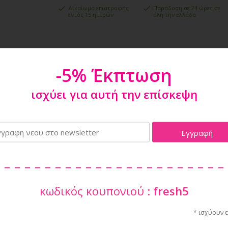
Δικαίωμα επιστροφής
Παράδοση σε 24 ώρες σε
εντός 15 ημερών
όλη την Ελλάδα
ϊόντα που δεν πρέπει να χάσεις
-5% Έκπτωση
ισχύει για αυτή την επίσκεψη
-5
%
LG LONG
ΩΣ 50KG RED
κωδικός κουπονιού :
fresh5
RECORD ΑΔΙΑΒΡΟΧΟ SUN SM
HAPPY PET TE
ΦΟΥΞΙΑ- ΓΑΛΑΖΙΟ
TUGGER 1602
* ισχύουν 