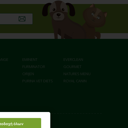
ANGE
EMINENT
EVERCLEAN
FURMINATOR
GOURMET
ORIJEN
NATURES MENU
PURINA VET DIETS
ROYAL CANIN
ποδοχή όλων