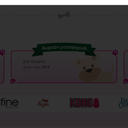
36,00€
4,61€
37,89€
για αγορές
άνω των
29 €