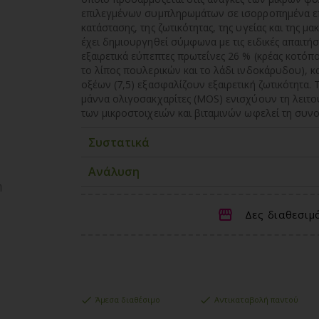
επιλεγμένων συμπληρωμάτων σε ισορροπημένα επί
κατάστασης, της ζωτικότητας, της υγείας και της 
έχει δημιουργηθεί σύμφωνα με τις ειδικές απαιτή
εξαιρετικά εύπεπτες πρωτεΐνες 26 % (κρέας κοτόπ
το λίπος πουλερικών και το λάδι ινδοκάρυδου), κ
οξέων (7,5) εξασφαλίζουν εξαιρετική ζωτικότητα. 
μάννα ολιγοσακχαρίτες (MOS) ενισχύουν τη λειτ
των μικροστοιχειών και βιταμινών ωφελεί τη συνο
Συστατικά
Ανάλυση
η
Δες διαθεσιμ
Άμεσα διαθέσιμο
Αντικαταβολή παντού