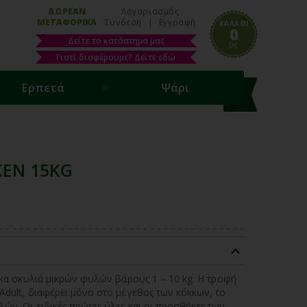
ΔΩΡΕΑΝ
Λογαριασμός
ΜΕΤΑΦΟΡΙΚΑ
Συνδεση
|
Εγγραφή
ΚΑΛΑΘΙ
0
Δείτε το κατάστημα μας
0€
Γιατί διαφέρουμε? Δείτε εδώ
Ερπετά
Ψάρι
KEN 15KG
λικα σκυλιά μικρών φυλών βάρους 1 – 10 kg. Η τροφή
Adult, διαφέρει μόνο στο μέγεθος των κόκκων, το
ών. Οι ειδικές πρώτες ύλες και οι προσθήκες των