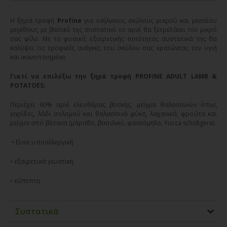
Η ξηρά τροφή
Profine
για ενήλικους σκύλους μικρού και μεσαίου
μεγέθους με βασικό της συστατικό το αρνί θα ξετρελάνει τον μικρό
σας φίλο. Με τα φυσικά, εξαιρετικής ποιότητας συστατικά της θα
καλύψει τις τροφικές ανάγκες του σκύλου σας κρατώντας τον υγιή
και ικανοποιημένο.
Γιατί να επιλέξω την ξηρά τροφή PROFINE ADULT LAMB &
POTATOES;
Περιέχει 60% αρνί ελευθέρας βοσκής, μείγμα θαλασσινών όπως
γαρίδες, λάδι σολομού και θαλασσινά φύκη, λαχανικά, φρούτα και
μείγμα από βότανα (μάραθο, βασιλικό, φασκόμηλο, Yucca schidigera).
• Είναι υποαλλεργική
• εξαιρετικά γευστική
• εύπεπτη.
Συστατικά