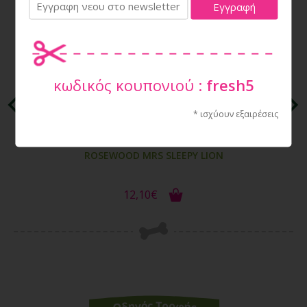
κωδικός κουπονιού :
fresh5
* ισχύουν εξαιρέσεις
ROSEWOOD MRS SLEEPY LION
12,10€