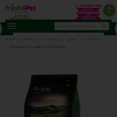
210 6611700
0
Δείτε το
κατάστημα μας
0€
Γιατί
ΔΩΡΕΑΝ
διαφέρουμε?
ΜΕΤΑΦΟΡΙΚΑ
Δείτε εδώ
ΑΡΧΙΚΗ
Σκύλος
Για το φαγητό
Τροφή
Ξηρά τροφή
PROFINE ADULT LAMB & POTATOES 3Kg