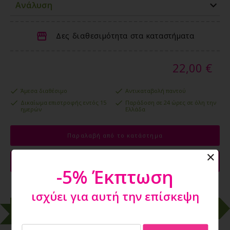
Ανάλυση
Δες διαθεσιμότητα στα καταστήματα
22,00 €
Άμεσα διαθέσιμο
Αντικαταβολή παντού
Δικαίωμα επιστροφής εντός 15
Παράδοση σε 24 ώρες σε όλη την
ημερών
Ελλάδα
Παραλαβή από το κατάστημα
Προσθήκη στο Καλάθι
-5% Έκπτωση
ισχύει για αυτή την επίσκεψη
Προτείνουμε
Προϊόντα που δεν πρέπει να χάσεις