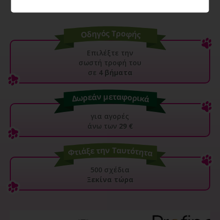
Επιλέξτε την
σωστή τροφή του
σε
4 βήματα
για αγορές
άνω των
29 €
500 σχέδια
Ξεκίνα τώρα