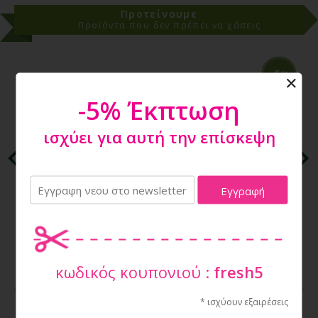
Προτείνουμε
Προϊόντα που δεν πρέπει να χάσεις
-5
%
-5% Έκπτωση
ισχύει για αυτή την επίσκεψη
FERRIBIELLA- POCKET WATERPROOF SUIT BLACK
25CM
14,78€
15,56€
κωδικός κουπονιού :
fresh5
* ισχύουν εξαιρέσεις