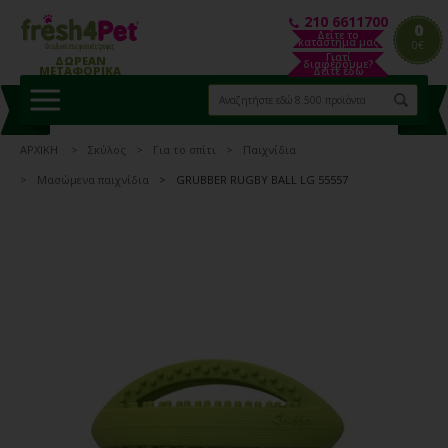
210 6611700
0
Δείτε το
κατάστημα μας
0€
Γιατί
ΔΩΡΕΑΝ
διαφέρουμε?
ΜΕΤΑΦΟΡΙΚΑ
Δείτε εδώ
ΑΡΧΙΚΗ
Σκύλος
Για το σπίτι
Παιχνίδια
Μασώμενα παιχνίδια
GRUBBER RUGBY BALL LG 55557