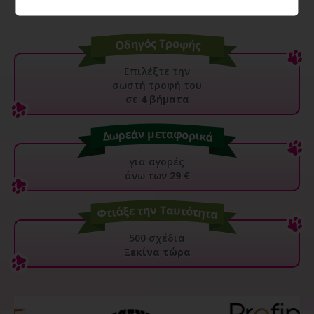
Επιλέξτε την
σωστή τροφή του
σε
4 βήματα
για αγορές
άνω των
29 €
500 σχέδια
Ξεκίνα τώρα