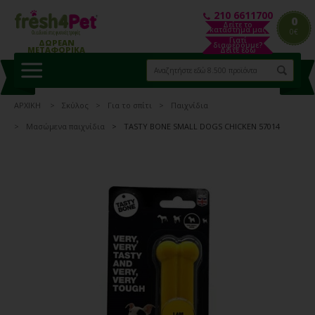
210 6611700
0
Δείτε το
κατάστημα μας
0€
Γιατί
ΔΩΡΕΑΝ
διαφέρουμε?
ΜΕΤΑΦΟΡΙΚΑ
Δείτε εδώ
ΑΡΧΙΚΗ
Σκύλος
Για το σπίτι
Παιχνίδια
Μασώμενα παιχνίδια
TASTY BONE SMALL DOGS CHICKEN 57014