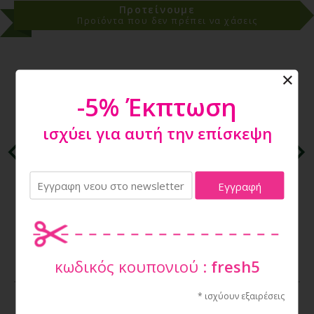
Προτείνουμε
Προϊόντα που δεν πρέπει να χάσεις
-5% Έκπτωση
ισχύει για αυτή την επίσκεψη
CHERVUS ELAPHUS ΦΥΣΙΚΟ ΚΕΡΑΤΟ MAXI 140-160gr
21,01€
κωδικός κουπονιού :
fresh5
* ισχύουν εξαιρέσεις