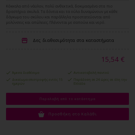
Κόκκαλα από νάϋλον, πολύ ανθεκτικά, δοκιμασμένα στα πιο
δραστήρια σκυλιά. Τα δόντια και τα ούλα δυναμώνουν με κάθε
δάγκωμα του σκύλου και παράλληλα προστατεύονται από
μολύνσεις και απώλειες. Πλένονται με σαπούνι και νερό.
Δες διαθεσιμότητα στα καταστήματα
15,54 €
Άμεσα διαθέσιμο
Αντικαταβολή παντού
Δικαίωμα επιστροφής εντός 15
Παράδοση σε 24 ώρες σε όλη την
ημερών
Ελλάδα
Παραλαβή από το κατάστημα
Προσθήκη στο Καλάθι