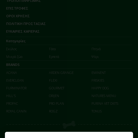
ΤΡΟΠΟΙ ΠΛΗΡΩΜΗΣ
ΕΠΙΣΤΡΟΦΕΣ
ΟΡΟΙ ΧΡΗΣΗΣ
ΠΟΛΙΤΙΚΗ ΠΡΟΣΤΑΣΙΑΣ
ΕΥΚΑΙΡΙΕΣ ΚΑΡΙΕΡΑΣ
Κατηγορίες
Σκύλος
Γάτα
Πτηνά
Μικρά ζώα
Ερπετά
Ψάρι
BRANDS
ACANA
ARDEN GRANGE
EMINENT
EVERCLEAN
FLEXI
FRISKIES
FURMINATOR
GOURMET
HAPPY DOG
HILL'S
ORIJEN
NATURES MENU
PROPAC
PRO PLAN
PURINA VET DIETS
ROYAL CANIN
ROGZ
TONUS
Οι αγορές σας γίνονται με απόλυτη ασφάλεια επικοινωνίας (SSL) από το paycenter στο