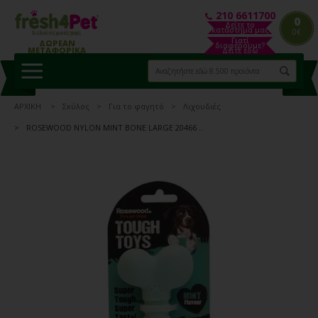
210 6611700
0
Δείτε το
κατάστημα μας
0€
Γιατί
ΔΩΡΕΑΝ
διαφέρουμε?
ΜΕΤΑΦΟΡΙΚΑ
Δείτε εδώ
ΑΡΧΙΚΗ
Σκύλος
Για το φαγητό
Λιχουδιές
ROSEWOOD NYLON MINT BONE LARGE 20466 ..