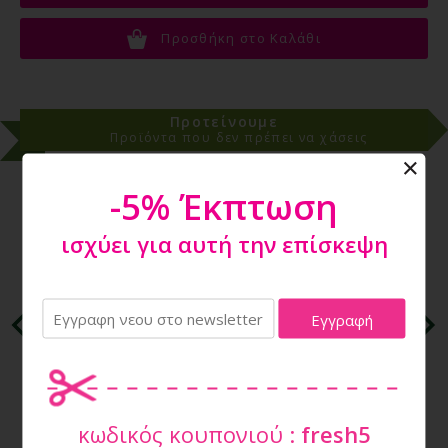
Προσθήκη στο Καλάθι
Προτείνουμε
Προϊόντα που δεν πρέπει να χάσεις
-5% Έκπτωση
ισχύει για αυτή την επίσκεψη
ROSEWOOD ΝΥΧΟΚΟΠΤΗΣ LARGE 07102
κωδικός κουπονιού :
fresh5