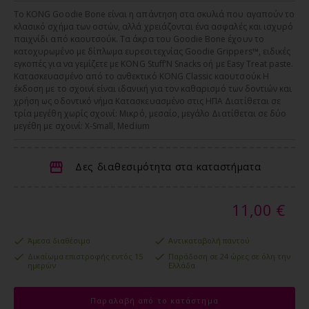
Το KONG Goodie Bone είναι η απάντηση στα σκυλιά που αγαπούν το
κλασικό σχήμα των οστών, αλλά χρειάζονται ένα ασφαλές και ισχυρό
παιχνίδι από καουτσούκ. Τα άκρα του Goodie Bone έχουν το
κατοχυρωμένο με δίπλωμα ευρεσιτεχνίας Goodie Grippers™, ειδικές
εγκοπές για να γεμίζετε με KONG Stuff’N Snacks oή με Easy Treat paste.
Κατασκευασμένο από το ανθεκτικό KONG Classic καουτσούκ Η
έκδοση με το σχοινί είναι ιδανική για τον καθαρισμό των δοντιών και
χρήση ως οδοντικό νήμα Κατασκευασμένο στις ΗΠΑ Διατίθεται σε
τρία μεγέθη χωρίς σχοινί: Μικρό, μεσαίο, μεγάλο Διατίθεται σε δύο
μεγέθη με σχοινί: X-Small, Medium
Δες διαθεσιμότητα στα καταστήματα
11,00 €
Άμεσα διαθέσιμο
Αντικαταβολή παντού
Δικαίωμα επιστροφής εντός 15
Παράδοση σε 24 ώρες σε όλη την
ημερών
Ελλάδα
Παραλαβή από το κατάστημα