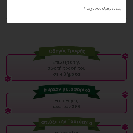
17,50€
* ισχύουν εξαιρέσεις
Επιλέξτε την
σωστή τροφή του
σε
4 βήματα
για αγορές
άνω των
29 €
500 σχέδια