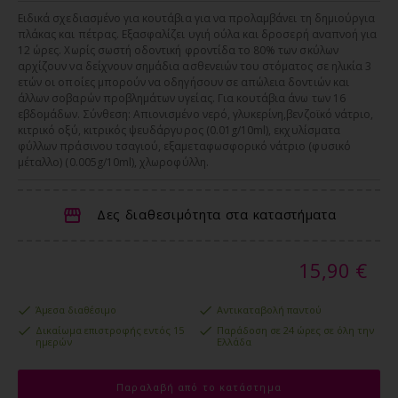
Ειδικά σχεδιασµένο για κουτάβια για να προλαµβάνει τη δηµιούργια
πλάκας και πέτρας. Εξασφαλίζει υγιή ούλα και δροσερή αναπνοή για
12 ώρες. Χωρίς σωστή οδοντική φροντίδα το 80% των σκύλων
αρχίζουν να δείχνουν σηµάδια ασθενειών του στόµατος σε ηλικία 3
ετών οι οποίες µπορούν να οδηγήσουν σε απώλεια δοντιών και
άλλων σοβαρών προβληµάτων υγείας. Για κουτάβια άνω των 16
εβδοµάδων. Σύνθεση: Απιονισμένο νερό, γλυκερίνη,βενζοϊκό νάτριο,
κιτρικό οξύ, κιτρικός ψευδάργυρος (0.01g/10ml), εκχυλίσματα
φύλλων πράσινου τσαγιού, εξαμεταφωσφορικό νάτριο (φυσικό
μέταλλο) (0.005g/10ml), χλωροφύλλη.
Δες διαθεσιμότητα στα καταστήματα
15,90 €
Άμεσα διαθέσιμο
Αντικαταβολή παντού
Δικαίωμα επιστροφής εντός 15
Παράδοση σε 24 ώρες σε όλη την
ημερών
Ελλάδα
Παραλαβή από το κατάστημα