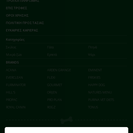
ΤΡΟΠΟΙ ΠΛΗΡΩΜΗΣ
ΕΠΙΣΤΡΟΦΕΣ
ΟΡΟΙ ΧΡΗΣΗΣ
ΠΟΛΙΤΙΚΗ ΠΡΟΣΤΑΣΙΑΣ
ΕΥΚΑΙΡΙΕΣ ΚΑΡΙΕΡΑΣ
Κατηγορίες
Σκύλος
Γάτα
Πτηνά
Μικρά ζώα
Ερπετά
Ψάρι
BRANDS
ACANA
ARDEN GRANGE
EMINENT
EVERCLEAN
FLEXI
FRISKIES
FURMINATOR
GOURMET
HAPPY DOG
HILL'S
ORIJEN
NATURES MENU
PROPAC
PRO PLAN
PURINA VET DIETS
ROYAL CANIN
ROGZ
TONUS
Οι αγορές σας γίνονται με απόλυτη ασφάλεια επικοινωνίας (SSL) από το paycenter στο