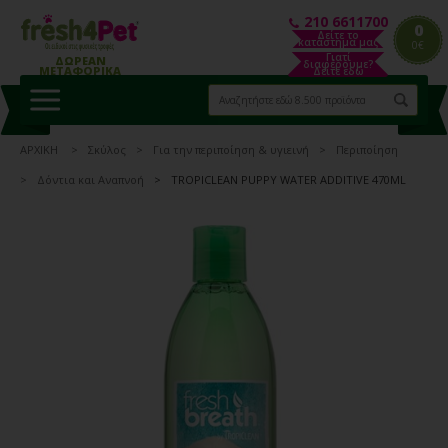
210 6611700
0
Δείτε το
κατάστημα μας
0€
Γιατί
ΔΩΡΕΑΝ
διαφέρουμε?
ΜΕΤΑΦΟΡΙΚΑ
Δείτε εδώ
ΑΡΧΙΚΗ
Σκύλος
Για την περιποίηση & υγιεινή
Περιποίηση
Δόντια και Αναπνοή
TROPICLEAN PUPPY WATER ADDITIVE 470ML