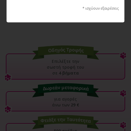
3,90€
* ισχύουν εξαιρέσεις
Επιλέξτε την
σωστή τροφή του
σε
4 βήματα
για αγορές
άνω των
29 €
500 σχέδια