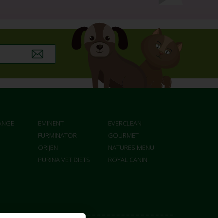
ANGE
EMINENT
EVERCLEAN
FURMINATOR
GOURMET
ORIJEN
NATURES MENU
PURINA VET DIETS
ROYAL CANIN