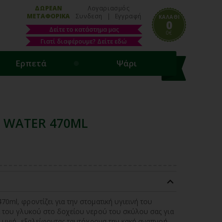
ΔΩΡΕΑΝ
Λογαριασμός
ΜΕΤΑΦΟΡΙΚΑ
Συνδεση
|
Εγγραφή
ΚΑΛΑΘΙ
0
Δείτε το κατάστημα μας
0€
Γιατί διαφέρουμε? Δείτε εδώ
Ερπετά
Ψάρι
H WATER 470ML
0ml, φροντίζει για την στοματική υγιεινή του
ι του γλυκού στο δοχείου νερού του σκύλου σας για
ο υγιή, εξαλείφοντας ταυτόχρονα την κακή αναπνοή