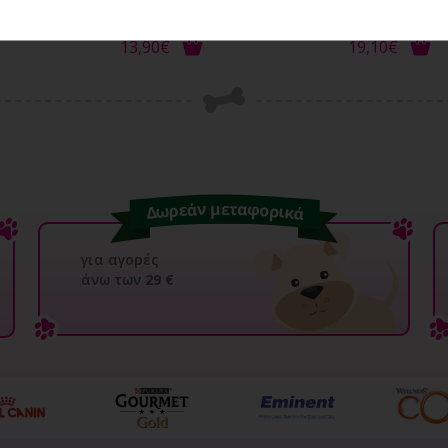
PRENO LG/XL PINK ..
DOG&CAT 30m
13,90€
19,10€
για αγορές
άνω των
29 €