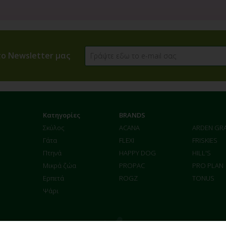
ο Newsletter μας
Κατηγορίες
BRANDS
Σκύλος
ACANA
ARDEN GR
Γάτα
FLEXI
FRISKIES
Πτηνά
HAPPY DOG
HILL'S
Μικρά ζώα
PROPAC
PRO PLAN
Ερπετά
ROGZ
TONUS
Ψάρι