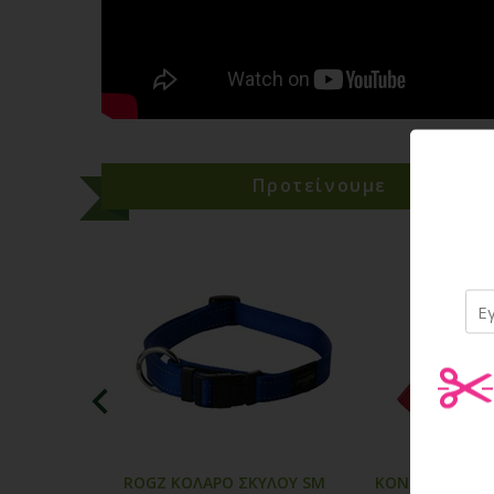
Προτείνουμε
Προ
ROGZ ΚΟΛΑΡΟ ΣΚΥΛΟΥ SM
KONG DENTAL S