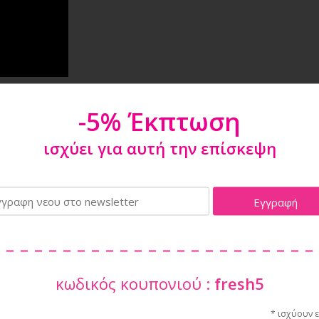
-5% Έκπτωση
ϊόντα που δεν πρέπει να χάσεις
ισχύει για αυτή την επίσκεψη
κωδικός κουπονιού :
fresh5
TICK SM ..
NOBBY ΠΕΡΙΛΑΙΜΙΟ MESH
DERMOSCENT 
* ισχύουν 