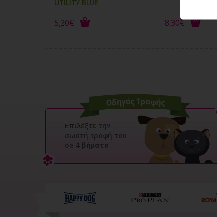
UTILITY BLUE
5,20€
8,30€
Επιλέξτε την
σωστή τροφή του
σε
4 βήματα