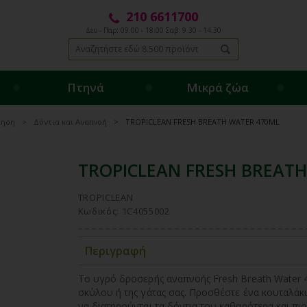
210 6611700
Δευ - Παρ: 09.00 - 18.00 Σαβ: 9.30 - 14.30
Πτηνά
Μικρά ζώα
ίηση
Δόντια και Αναπνοή
TROPICLEAN FRESH BREATH WATER 470ML
TROPICLEAN FRESH BREAT
TROPICLEAN
Κωδικός: 1C4055002
Περιγραφή
Το υγρό δροσερής αναπνοής Fresh Breath Water 47
σκύλου ή της γάτας σας. Προσθέστε ένα κουταλάκ
να διατηρούνται τα δόντια του καθαρότερα και πι