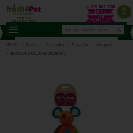
210 6611700
0
Δείτε το
κατάστημα μας
0€
Γιατί
ΔΩΡΕΑΝ
διαφέρουμε?
ΜΕΤΑΦΟΡΙΚΑ
Δείτε εδώ
ΑΡΧΙΚΗ
Σκύλος
Για το σπίτι
Παιχνίδια
Λούτρινα
ROSEWOOD MILLIE MOUSE 39020 ..