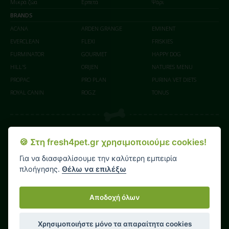
Μικρά ζώα
Ερπετά
Ψάρι
BRANDS
ACANA
ARDEN GRANGE
EMINENT
EVERCLEAN
FLEXI
FRISKIES
FURMINATOR
GOURMET
HAPPY DOG
HILL'S
ORIJEN
NATURES MENU
PROPAC
PRO PLAN
PURINA VET DIETS
ROYAL CANIN
ROGZ
TONUS
Οι αγορές σας γίνονται με απόλυτη ασφάλεια επικοινωνίας (SSL) από το paycenter στο
🍪 Στη fresh4pet.gr χρησιμοποιούμε cookies!
ασφαλές περιβάλλον της
Για να διασφαλίσουμε την καλύτερη εμπειρία
πλοήγησης.
Θέλω να επιλέξω
Αποδοχή όλων
Χρησιμοποιήστε μόνο τα απαραίτητα cookies