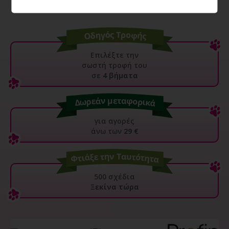
Επιλέξτε την
σωστή τροφή του
σε
4 βήματα
για αγορές
άνω των
29 €
500 σχέδια
Ξεκίνα τώρα