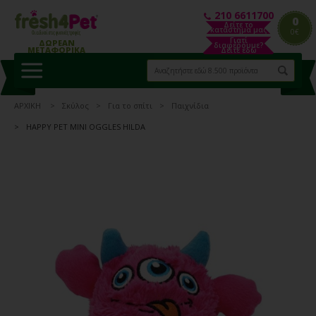
210 6611700
0
Δείτε το
κατάστημα μας
0€
Γιατί
ΔΩΡΕΑΝ
διαφέρουμε?
ΜΕΤΑΦΟΡΙΚΑ
Δείτε εδώ
ΑΡΧΙΚΗ
Σκύλος
Για το σπίτι
Παιχνίδια
HAPPY PET MINI OGGLES HILDA