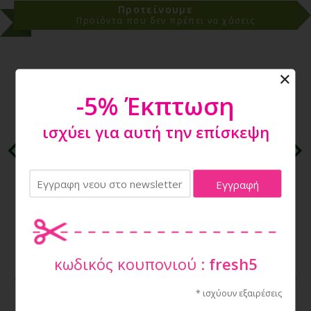
Προτείνουμε
Προϊόντα που δεν πρέπει να χάσεις
-5% Έκπτωση
ισχύει για αυτή την επίσκεψη
GOURMET GOLD ΚΟΜΜΑΤΑΚΙΑ ΣΕ ΣΑΛΤΣΑ 24Χ85gr
ΒΟΔΙΝΟ(20+4ΔΩΡΟ)
19,34€
κωδικός κουπονιού :
fresh5
* ισχύουν εξαιρέσεις