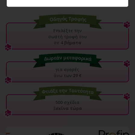
Επιλέξτε την
σωστή τροφή του
σε
4 βήματα
για αγορές
άνω των
29 €
500 σχέδια
Ξεκίνα τώρα