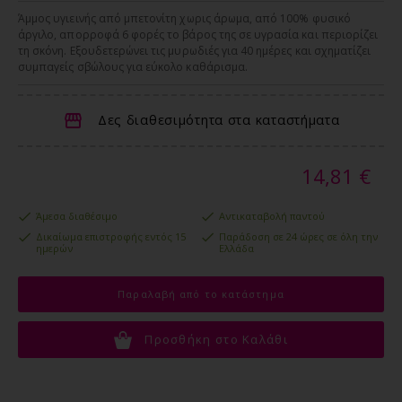
Άμμος υγιεινής από μπετονίτη χωρις άρωμα, από 100% φυσικό
άργιλο, απορροφά 6 φορές το βάρος της σε υγρασία και περιορίζει
τη σκόνη. Εξουδετερώνει τις μυρωδιές για 40 ημέρες και σχηματίζει
συμπαγείς σβώλους για εύκολο καθάρισμα.
Δες διαθεσιμότητα στα καταστήματα
14,81 €
Άμεσα διαθέσιμο
Αντικαταβολή παντού
Δικαίωμα επιστροφής εντός 15
Παράδοση σε 24 ώρες σε όλη την
ημερών
Ελλάδα
Παραλαβή από το κατάστημα
Προσθήκη στο Καλάθι