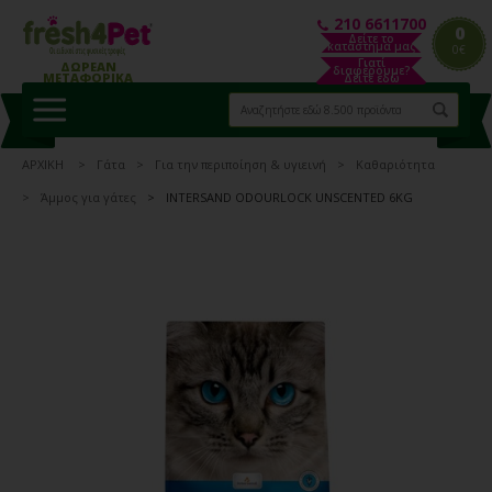
210 6611700
0
Δείτε το
κατάστημα μας
0€
Γιατί
ΔΩΡΕΑΝ
διαφέρουμε?
ΜΕΤΑΦΟΡΙΚΑ
Δείτε εδώ
ΑΡΧΙΚΗ
Γάτα
Για την περιποίηση & υγιεινή
Καθαριότητα
Άμμος για γάτες
INTERSAND ODOURLOCK UNSCENTED 6KG