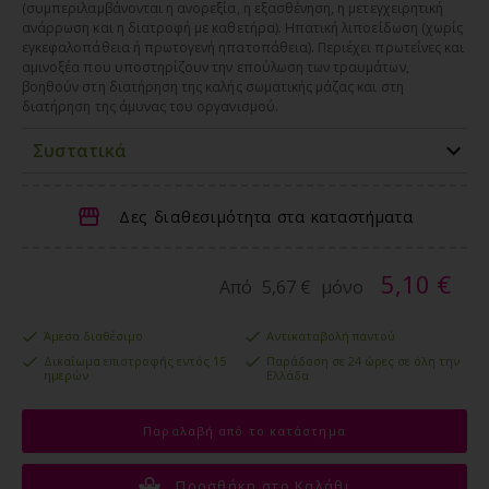
(συμπεριλαμβάνονται η ανορεξία, η εξασθένηση, η μετεγχειρητική
ανάρρωση και η διατροφή με καθετήρα). Ηπατική λιποείδωση (χωρίς
εγκεφαλοπάθεια ή πρωτογενή ηπατοπάθεια). Περιέχει πρωτεΐνες και
αμινοξέα που υποστηρίζουν την επούλωση των τραυμάτων,
βοηθούν στη διατήρηση της καλής σωματικής μάζας και στη
διατήρηση της άμυνας του οργανισμού.
Συστατικά
Δες διαθεσιμότητα στα καταστήματα
5,10 €
Από
5,67 €
μόνο
Άμεσα διαθέσιμο
Αντικαταβολή παντού
Δικαίωμα επιστροφής εντός 15
Παράδοση σε 24 ώρες σε όλη την
ημερών
Ελλάδα
Παραλαβή από το κατάστημα
Προσθήκη στο Καλάθι