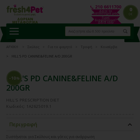
210 6611700
0
Δείτε το
κατάστημα μας
0€
Γιατί
ΔΩΡΕΑΝ
διαφέρουμε?
ΜΕΤΑΦΟΡΙΚΑ
Δείτε εδώ
ΑΡΧΙΚΗ
Σκύλος
Για το φαγητό
Τροφή
Κονσέρβα
HILL'S PD CANINE&FELINE A/D 200GR
HILL'S PD CANINE&FELINE A/D
-10
%
200GR
HILL'S PRESCRIPTION DIET
Κωδικός: 1A2625019.1
Περιγραφή
Συστήνεται για Σκύλους και γάτες για ανάρρωση