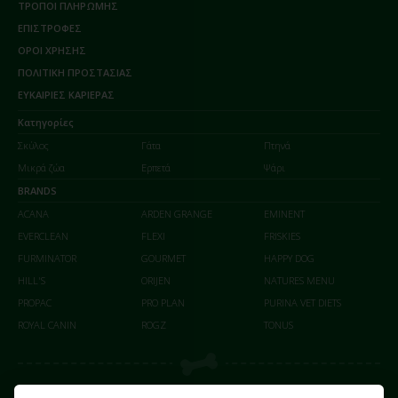
ΤΡΟΠΟΙ ΠΛΗΡΩΜΗΣ
ΕΠΙΣΤΡΟΦΕΣ
ΟΡΟΙ ΧΡΗΣΗΣ
ΠΟΛΙΤΙΚΗ ΠΡΟΣΤΑΣΙΑΣ
ΕΥΚΑΙΡΙΕΣ ΚΑΡΙΕΡΑΣ
Κατηγορίες
Σκύλος
Γάτα
Πτηνά
Μικρά ζώα
Ερπετά
Ψάρι
BRANDS
ACANA
ARDEN GRANGE
EMINENT
EVERCLEAN
FLEXI
FRISKIES
FURMINATOR
GOURMET
HAPPY DOG
HILL'S
ORIJEN
NATURES MENU
PROPAC
PRO PLAN
PURINA VET DIETS
ROYAL CANIN
ROGZ
TONUS
Οι αγορές σας γίνονται με απόλυτη ασφάλεια επικοινωνίας (SSL) από το paycenter στο