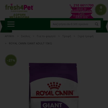
210 6611700
0
Δείτε το
κατάστημα μας
0€
Γιατί
ΔΩΡΕΑΝ
διαφέρουμε?
ΜΕΤΑΦΟΡΙΚΑ
Δείτε εδώ
ΑΡΧΙΚΗ
Σκύλος
Για το φαγητό
Τροφή
Ξηρά τροφή
ROYAL CANIN GIANT ADULT 15KG
-27
%