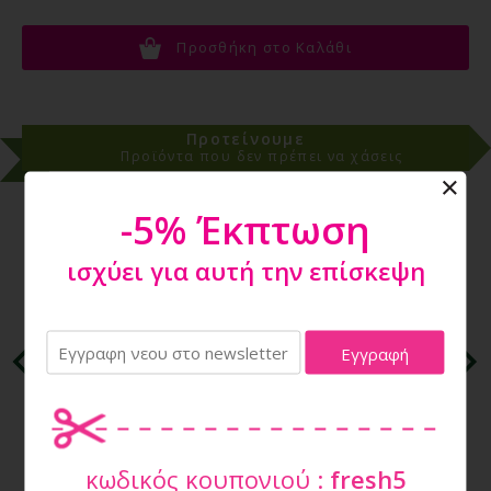
Προσθήκη στο Καλάθι
Προτείνουμε
Προϊόντα που δεν πρέπει να χάσεις
-5% Έκπτωση
ισχύει για αυτή την επίσκεψη
WAUDOG ΠΕΡΙΛΑΙΜΙΟ ΣΚΥΛΟΥ "BATMAN 1" WHITE
LEATHER 37-48CM (0025-1003-15)
κωδικός κουπονιού :
fresh5