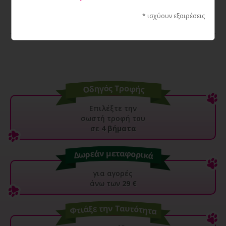
28,71€
* ισχύουν εξαιρέσεις
Επιλέξτε την
σωστή τροφή του
σε
4 βήματα
για αγορές
άνω των
29 €