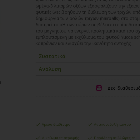
ωμέγα-3 λιπαρών οξέων εξασφαλίζουν την εξαιρετικ
φυτικές ίνες βοηθούν τη διέλευση των τριχών από
δημιουργία των ρολών τριχων (hairballs) στο στομ
διατηρεί το pH των ούρων σε βέλτιστο επίπεδο 
του μαγνησίου να ενεργεί προληπτικά κατά του σ
εμπλουτισμένη με εκχύλισμα του φυτού Yucca schi
κοπράνων και ενισχύει την ικανότητα αντοχής.
Συστατικά
Ανάλυση
η
Δες διαθεσιμ
Άμεσα διαθέσιμο
Αντικαταβολή παντού
Δικαίωμα επιστροφής
Παράδοση σε 24 ώρες σε