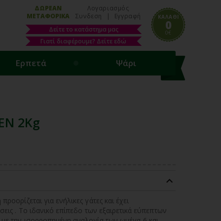
ΔΩΡΕΑΝ
Λογαριασμός
ΜΕΤΑΦΟΡΙΚΑ
Συνδεση
|
Εγγραφή
ΚΑΛΑΘΙ
0
Δείτε το κατάστημα μας
0€
Γιατί διαφέρουμε? Δείτε εδώ
Ερπετά
Ψάρι
EN 2Kg
προορίζεται για ενήλικες γάτες και έχει
σεις . Το ιδανικό επίπεδο των εξαιρετικά εύπεπτων
 με την ισορροπημένη αναλογία των ωμέγα-6 και