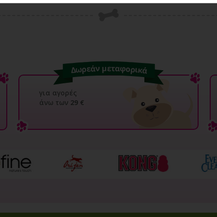
για αγορές
άνω των
29 €