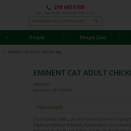
210 6611700
Δευ - Παρ: 09.00 - 18.00 Σαβ: 9.30 - 14.30
Πτηνά
Μικρά ζώα
EMINENT CAT ADULT CHICKEN 2Kg
EMINENT CAT ADULT CHICK
EMINENT
Κωδικός: 2A1303001
Περιγραφή
Για ενήλικες γάτες, με γεύση κοτόπουλου Η τροφή 
δημιουργηθεί με βάση τις διατροφικές τους απαιτή
πρωτεϊνών (32 %) και λιπών (14 %) σε συνδυασμό