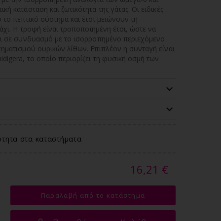
ή κατάσταση και ζωτικότητα της γάτας. Οι ειδικές
 το πεπτικό σύστημα και έτσι μειώνουν τη
άχι. Η τροφή είναι τροποποιημένη έτσι, ώστε να
και σε συνδυασμό με το ισορροπημένο περιεχόμενο
χηματισμού ουρικών λίθων. Επιπλέον η συνταγή είναι
digera, το οποίο περιορίζει τη φυσική οσμή των
ότητα στα καταστήματα
16,21 €
Παραλαβή από το κατάστημα