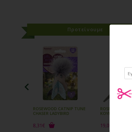
Προτείνουμε
Προ
ROSEWOOD CATNIP TUNE
ROSEWOOD ΨΑΛ
CHASER LADYBIRD
ΚΟΥΡΕΜΑΤΟΣ 0
8,31€
19,00€