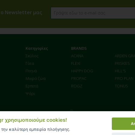
ο Newsletter μας
Κατηγορίες
BRANDS
Σκύλος
ACANA
ARDEN GR
Γάτα
FLEXI
FRISKIES
Πτηνά
HAPPY DOG
HILL'S
Μικρά ζώα
PROPAC
PRO PLAN
Ερπετά
ROGZ
TONUS
Ψάρι
.gr χρησιμοποιούμε cookies!
Α
enter στο ασφαλές περιβάλλον της
 την καλύτερη εμπειρία πλοήγησης.