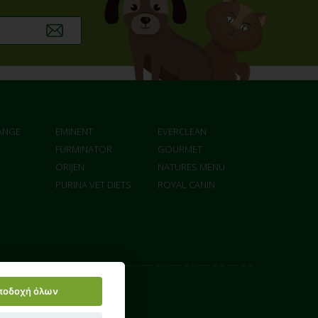
ANGE
EMINENT
EVERCLEAN
FURMINATOR
GOURMET
ORIJEN
NATURES MENU
PURINA VET DIETS
ROYAL CANIN
ποδοχή όλων