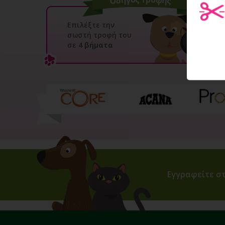
Επιλέξτε την
σωστή τροφή του
σε
4 βήματα
Εγγραφείτε στ