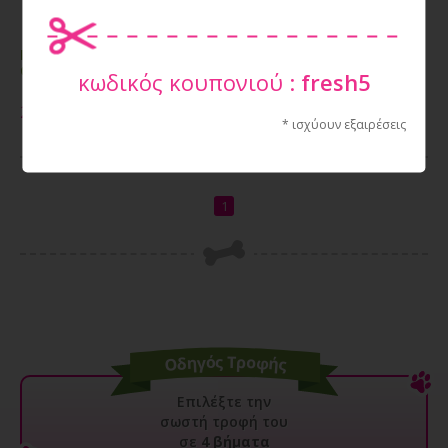
INTERSAND EXTREME
INTERSAND ODOURLOCK
CLASSIC BABY POWDER 14KG
BABY POWDER 12KG
κωδικός κουπονιού :
fresh5
27,60€
24,80€
* ισχύουν εξαιρέσεις
1
Επιλέξτε την
σωστή τροφή του
σε
4 βήματα