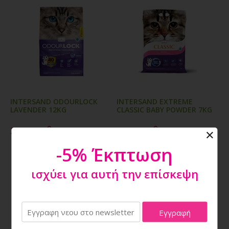
INTERSAND ODOURLOCK
INTERSAND EXTREME
LAVENDER 12KG
CLASSIC BABY POWDER 7KG
24,80€
16,10€
-5% Έκπτωση
ισχύει για αυτή την επίσκεψη